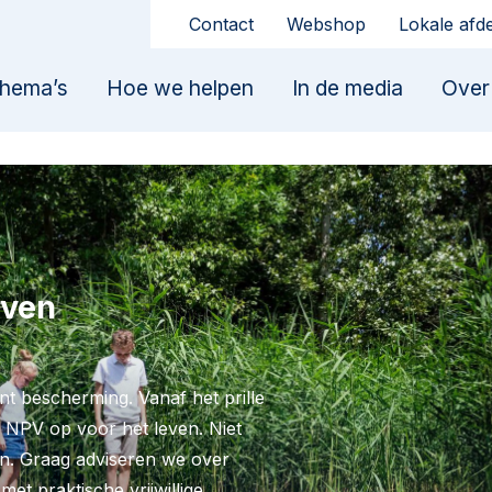
Contact
Webshop
Lokale afd
hema’s
Hoe we helpen
In de media
Over
even
nt bescherming. Vanaf het prille
 NPV op voor het leven. Niet
n. Graag adviseren we over
t praktische vrijwillige