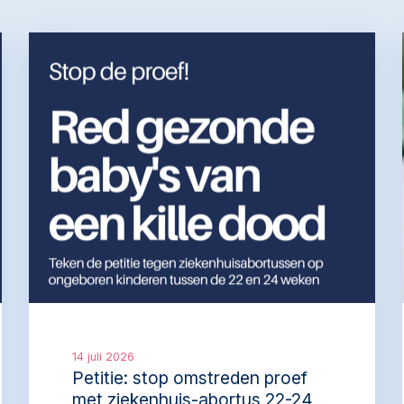
14 juli 2026
Petitie: stop omstreden proef
met ziekenhuis-abortus 22-24