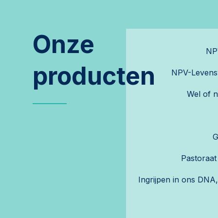
Onze
NP
producten
NPV-Levens
Wel of n
G
Pastoraat
Ingrijpen in ons DNA,