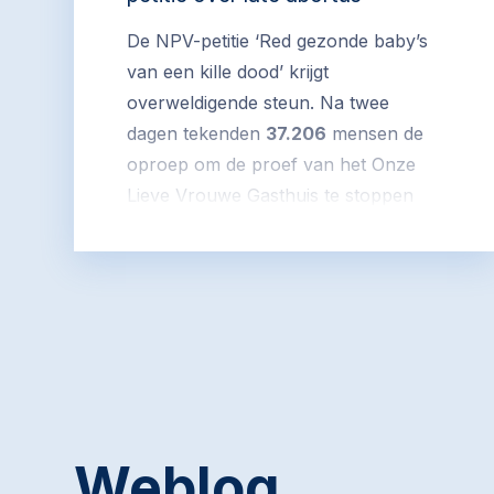
De NPV-petitie ‘Red gezonde baby’s
van een kille dood’ krijgt
overweldigende steun. Na twee
dagen tekenden
37.206
mensen de
oproep om de proef van het Onze
Lieve Vrouwe Gasthuis te stoppen
om gezonde baby’s tussen de 22 en
24 weken te aborteren.
Teken de petitie
hier
.
Ook de media gaven volop aandacht
aan het nieuws. Een overzicht:
Weblog
AD
Oplossing voor ‘hiaat’: