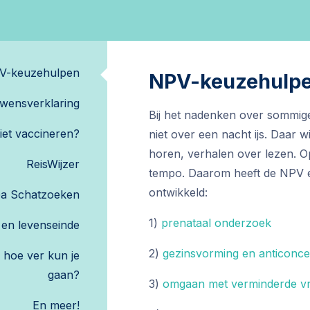
V-keuzehulpen
NPV-keuzehulp
wensverklaring
Bij het nadenken over sommig
iet vaccineren?
niet over een nacht ijs. Daar 
horen, verhalen over lezen. O
ReisWijzer
tempo. Daarom heeft de NPV 
ontwikkeld:
a Schatzoeken
1)
prenataal onderzoek
 en levenseinde
2)
gezinsvorming en anticonce
 hoe ver kun je
gaan?
3)
omgaan met verminderde vr
En meer!