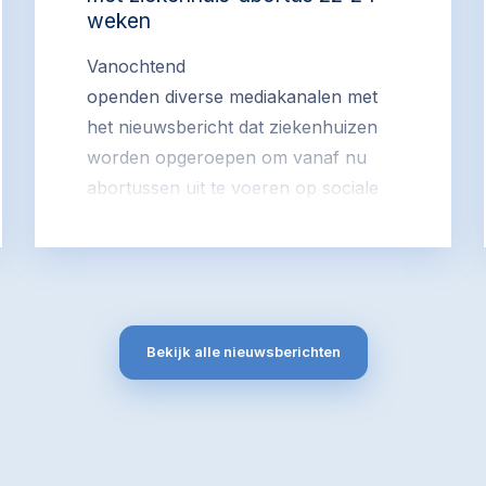
weken
Vanochtend
openden diverse mediakanalen met
het nieuwsbericht dat ziekenhuizen
worden opgeroepen om vanaf nu
abortussen uit te voeren op sociale
indicatie tussen week 22 en 24 van
de zwangerschap. Geschat wordt
dat zo’n 200-300 vrouwen die in
deze periode om
abortus vragen nu niet goed terecht kunnen,
Bekijk alle nieuwsberichten
terwijl er wel wettelijke ruimte zou
zijn.
Het initiatief is afkomstig van
beroepsverenigingen van