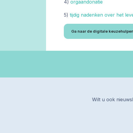
4)
orgaandonatie
5)
tijdig nadenken over het le
Ga naar de digitale keuzehulpe
Wilt u ook nieuwsb