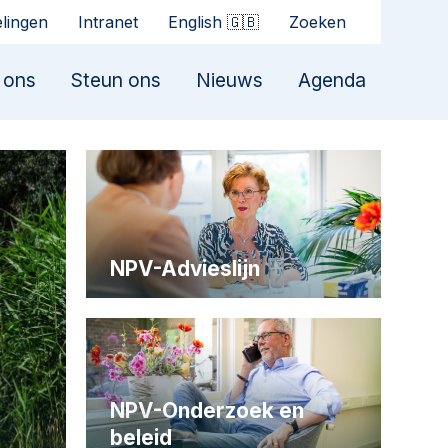
elingen
Intranet
English 🇬🇧
Zoeken
 ons
Steun ons
Nieuws
Agenda
NPV-Advieslijn
NPV-Onderzoek en
beleid