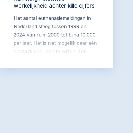
werkelijkheid achter kille cijfers
Het aantal euthanasiemeldingen in
Nederland steeg tussen 1999 en
2024 van ruim 2000 tot bijna 10.000
per jaar. Het is niet mogelijk daar één
oorzaak voor aan te wijzen. Ten
opzichte van het totaal aantal
sterfgevallen in Nederland steeg het
aandeel van euthanasie de afgelopen
25 jaar van 1,6% naar 5,8%. Het
aandeel van mensen met kanker die
euthanasie kreeg, daalde in die
periode van 90% naar 54%. Er was
een toename van andere redenen,
zoals een combinatie van