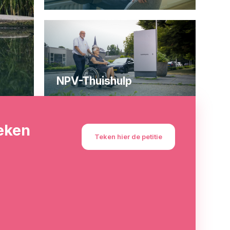
NPV-Thuishulp
eken
Teken hier de petitie