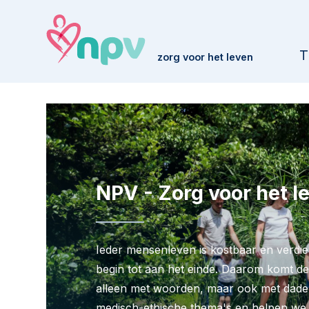
T
zorg voor het leven
NPV - Zorg voor het l
Ieder mensenleven is kostbaar en verdie
begin tot aan het einde. Daarom komt de
alleen met woorden, maar ook met dade
medisch-ethische thema's en helpen we me