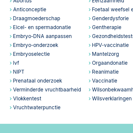
Abortus
Eenzaamheid
Anticonceptie
Foetaal weefsel e
Draagmoederschap
Genderdysforie
Eicel- en spermadonatie
Gentherapie
Embryo-DNA aanpassen
Gezondheidstest
Embryo-onderzoek
HPV-vaccinatie
Embryoselectie
Mantelzorg
Ivf
Orgaandonatie
NIPT
Reanimatie
Prenataal onderzoek
Vaccinatie
Verminderde vruchtbaarheid
Wilsonbekwaamh
Vlokkentest
Wilsverklaringen
Vruchtwaterpunctie