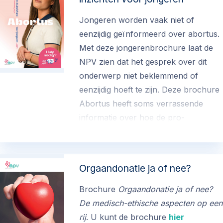
Jongeren worden vaak niet of
eenzijdig geïnformeerd over abortus.
Met deze jongerenbrochure laat de
NPV zien dat het gesprek over dit
onderwerp niet beklemmend of
eenzijdig hoeft te zijn. Deze brochure
Abortus heeft soms verrassende
informatie over hoe de pro-
lifebeweging werkelijk is ontstaan en
welke mythes er over abortus
rondgaan. Ook biedt de brochure een
Orgaandonatie ja of nee?
getuigenis van een tienermoeder en
nog veel meer.
Brochure
Orgaandonatie ja of nee?
De medisch-ethische aspecten op een
€ 0.00
rij
. U kunt de brochure
hier
(exclusief verzend- en administratiekosten)