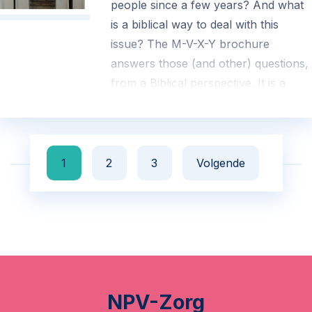
people since a few years? And what
is a biblical way to deal with this
issue? The M-V-X-Y brochure
answers those (and other) questions,
from a Biblical perspective. It is a
valuable booklet for those who want
to know more about this topic or
discuss it in church, at school or at
home.
1
2
3
Volgende
Request your first copy of the gender
brochure and pay only the shipping
costs.
€ 0.00
(exclusief verzend- en administratiekosten)
NPV-Zorg