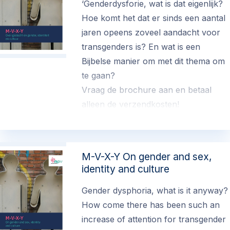
‘Genderdysforie, wat is dat eigenlijk?
Hoe komt het dat er sinds een aantal
jaren opeens zoveel aandacht voor
transgenders is? En wat is een
Bijbelse manier om met dit thema om
te gaan?
Vraag de brochure aan en betaal
alleen de verzendkosten!
€ 12.50
(exclusief verzend- en administratiekosten)
M-V-X-Y On gender and sex,
identity and culture
Gender dysphoria, what is it anyway?
How come there has been such an
increase of attention for transgender