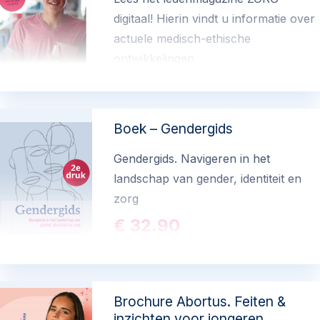
digitaal! Hierin vindt u informatie over
actuele medisch-ethische
ontwikkelingen.
Boek – Gendergids
Gendergids. Navigeren in het
landschap van gender, identiteit en
zorg
€ 32.90
(exclusief verzend- en administratiekosten)
Brochure Abortus. Feiten &
inzichten voor jongeren