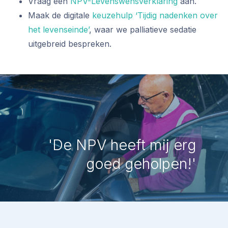
Vraag een
NPV-Levenswensverklaring
aan.
Maak de digitale
keuzehulp ‘Tijdig nadenken over
het levenseinde’
, waar we palliatieve sedatie
uitgebreid bespreken.
'De NPV heeft mij erg
goed geholpen!'