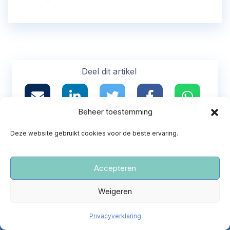
Deel dit artikel
Beheer toestemming
Stop omstreden proef met
Deze website gebruikt cookies voor de beste ervaring.
‘ziekenhuisabortus’ 22-24
weken
Teken de petitie
Accepteren
‘Red gezonde baby’s van een kille dood’
Spreekt u dit aan?
Weigeren
Teken de petitie
Privacyverklaring
De NPV is er om u van goede informatie te voorzien.