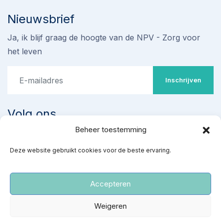
Nieuwsbrief
Ja, ik blijf graag de hoogte van de NPV - Zorg voor
het leven
Inschrijven
Volg ons
Beheer toestemming
Stop omstreden proef met
Deze website gebruikt cookies voor de beste ervaring.
‘ziekenhuisabortus’ 22-24
weken
Teken de petitie
Accepteren
‘Red gezonde baby’s van een kille dood’
Weigeren
NPV
|
Privacy- en cookiereglement
Teken de petitie