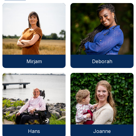
Mirjam
Deborah
Hans
Joanne