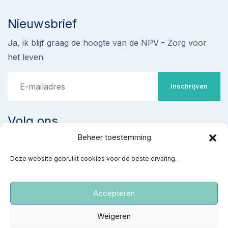
Nieuwsbrief
Ja, ik blijf graag de hoogte van de NPV - Zorg voor
het leven
Inschrijven
Volg ons
Beheer toestemming
Stop omstreden proef met
Deze website gebruikt cookies voor de beste ervaring.
‘ziekenhuisabortus’ 22-24
weken
Teken de petitie
Accepteren
‘Red gezonde baby’s van een kille dood’
Weigeren
NPV
|
Privacy- en cookiereglement