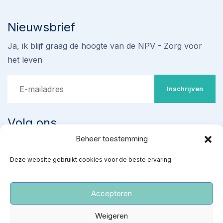
Nieuwsbrief
Ja, ik blijf graag de hoogte van de NPV - Zorg voor
het leven
Inschrijven
Volg ons
Beheer toestemming
Stop omstreden proef met
Deze website gebruikt cookies voor de beste ervaring.
‘ziekenhuisabortus’ 22-24
weken
Teken de petitie
Accepteren
‘Red gezonde baby’s van een kille dood’
Weigeren