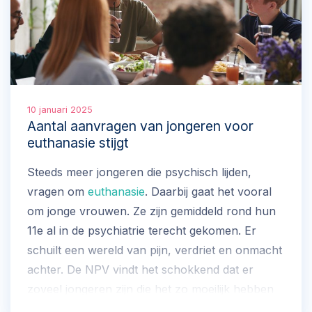
10 januari 2025
Aantal aanvragen van jongeren voor
euthanasie stijgt
Steeds meer jongeren die psychisch lijden,
vragen om
euthanasie
. Daarbij gaat het vooral
om jonge vrouwen. Ze zijn gemiddeld rond hun
11e al in de psychiatrie terecht gekomen. Er
schuilt een wereld van pijn, verdriet en onmacht
achter. De NPV vindt het schokkend dat er
zoveel jongeren zijn die het zo moeilijk hebben
dat ze geen andere uitweg zien dan kiezen voor