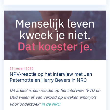
binnen over deze videoboodschap, door
mensen die toegang tot abortus een groot goed
vinden. Zo ook vorig jaar.
23 januari 2025
NPV-reactie op het interview met Jan
Paternotte en Harry Bevers in NRC
Dit artikel is een reactie op het interview ‘VVD en
D66 willen af van verbod op kweken embryo’s
voor onderzoek’
in de NRC