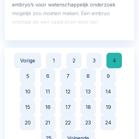
embryo’s voor wetenschappelijk onderzoek
mogelijk zou moeten maken. Een embryo
ontstaat als een zaadcel en eicel zijn
samengesmolten en is het prilste begin van een
mens.
Vorige
1
2
3
4
5
6
7
8
9
10
11
12
13
14
15
16
17
18
19
20
21
22
23
24
25
Volgende