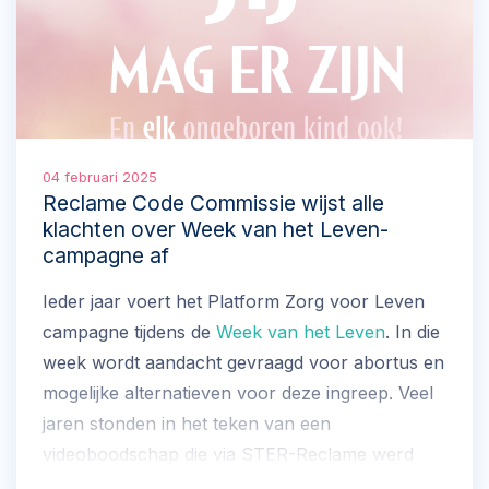
04 februari 2025
Reclame Code Commissie wijst alle
klachten over Week van het Leven-
campagne af
Ieder jaar voert het Platform Zorg voor Leven
campagne tijdens de
Week van het Leven
. In die
week wordt aandacht gevraagd voor abortus en
mogelijke alternatieven voor deze ingreep. Veel
jaren stonden in het teken van een
videoboodschap die via STER-Reclame werd
uitgezonden. Ieder jaar kwamen er ook klachten