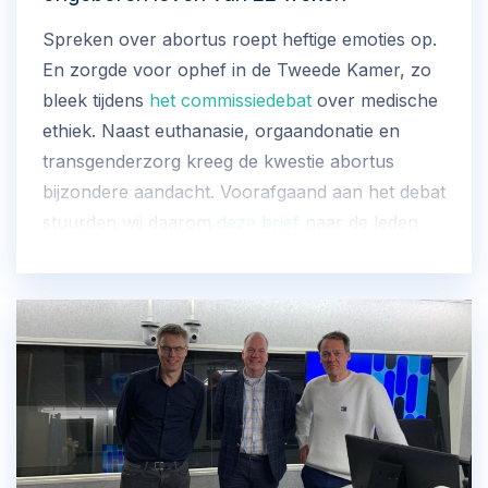
Spreken over abortus roept heftige emoties op.
En zorgde voor ophef in de Tweede Kamer, zo
bleek tijdens
het commissiedebat
over medische
ethiek. Naast euthanasie, orgaandonatie en
transgenderzorg kreeg de kwestie abortus
bijzondere aandacht. Voorafgaand aan het debat
stuurden wij daarom
deze brief
naar de leden
van de vaste commissie VWS.