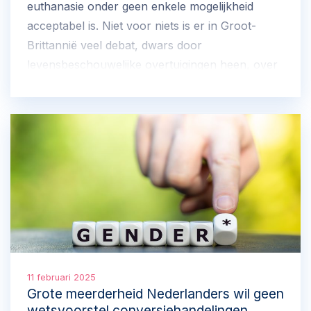
euthanasie onder geen enkele mogelijkheid
acceptabel is. Niet voor niets is er in Groot-
Brittannië veel debat, dwars door
levensbeschouwelijke overtuigingen heen, over
een wetsvoorstel dat het mogelijk zou maken
om aan terminaal zieken hulp bij zelfdoding te
verlenen.
11 februari 2025
Grote meerderheid Nederlanders wil geen
wetsvoorstel conversiehandelingen