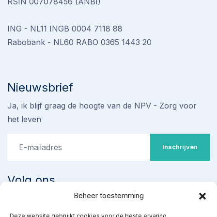
RSIN 007078456 (ANBI)
ING - NL11 INGB 0004 7118 88
Rabobank - NL60 RABO 0365 1443 20
Nieuwsbrief
Ja, ik blijf graag de hoogte van de NPV - Zorg voor
het leven
Inschrijven
Volg ons
Beheer toestemming
Stop omstreden proef met
Deze website gebruikt cookies voor de beste ervaring.