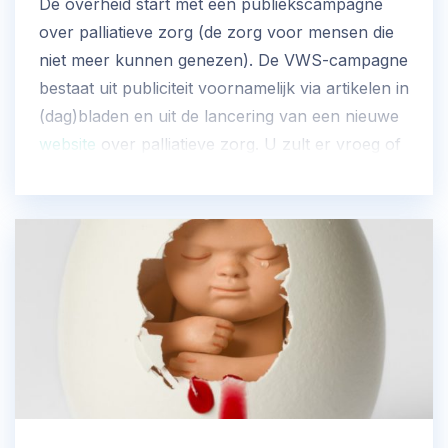
De overheid start met een publiekscampagne
over palliatieve zorg (de zorg voor mensen die
niet meer kunnen genezen). De VWS-campagne
bestaat uit publiciteit voornamelijk via artikelen in
(dag)bladen en uit de lancering van een nieuwe
website
over palliatieve zorg. U zult er vroeg of
laat wat van meekrijgen als de campagne slaagt
in zijn opzet. De NPV heeft in de achterliggende
jaren meegepraat en meegedacht over deze
campagne.