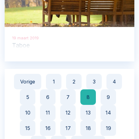
en eventueel het openbaar ministerie)
gecontroleerd. Deze afspraken zijn gemaakt om
burgers, patiënten en artsen te beschermen.
19 maart 2019
Taboe
Vorige
1
2
3
4
5
6
7
8
9
10
11
12
13
14
15
16
17
18
19