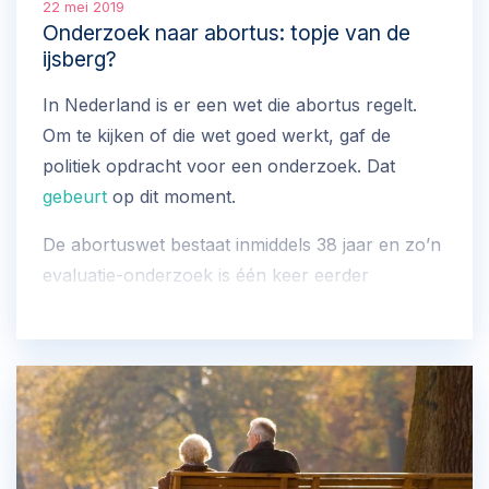
22 mei 2019
Onderzoek naar abortus: topje van de
ijsberg?
In Nederland is er een wet die abortus regelt.
Om te kijken of die wet goed werkt, gaf de
politiek opdracht voor een onderzoek. Dat
gebeurt
op dit moment.
De abortuswet bestaat inmiddels 38 jaar en zo’n
evaluatie-onderzoek is één keer eerder
uitgevoerd. Dit is bijzonder, omdat het om een
beladen onderwerp gaat. De euthanasiewet
wordt bijvoorbeeld elke vijf jaar geëvalueerd.
Daarnaast wordt euthanasie vooraf (door een
eigen arts en een tweede controlerende SCEN-
arts) en achteraf (door een toetsings­commissie