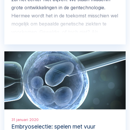
grote ontwikkelingen in de gentechnologie.
Hiermee wordt het in de toekomst misschien wel
mogelijk om bepaalde genetische ziekten te
voorkomen. Geweldig, of toch niet? Als
samenleving moeten we beslissen wat we met
deze gentechnologie willen. En ook ú kunt uw
stem laten horen.
31 januari 2020
Embryoselectie: spelen met vuur