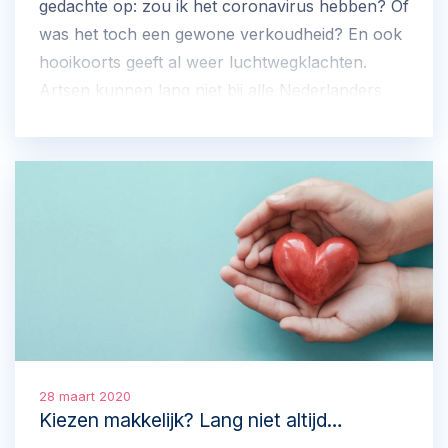
gedachte op: zou ik het coronavirus hebben? Of
was het toch een gewone verkoudheid? En ook
hooikoorts geeft al weer luchtwegklachten.
Artsen kunnen lang niet bij alle Nederlanders
testen of zij het coronavirus hebben. Als
alternatief worden op internet zelftesten
aangeboden. Maar hoe betrouwbaar is dat? Is
het verstandig om zulke testen te doen?
28 maart 2020
Kiezen makkelijk? Lang niet altijd…