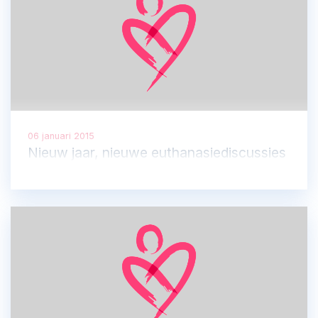
06 januari 2015
Nieuw jaar, nieuwe euthanasiediscussies