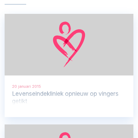
20 januari 2015
Levenseindekliniek opnieuw op vingers
getikt