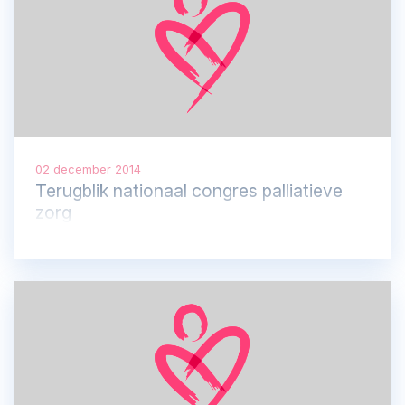
02 december 2014
Terugblik nationaal congres palliatieve
zorg