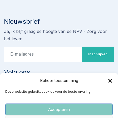
Nieuwsbrief
Ja, ik blijf graag de hoogte van de NPV - Zorg voor
het leven
Inschrijven
Volg ons
Beheer toestemming
Stop omstreden proef met
Deze website gebruikt cookies voor de beste ervaring.
‘ziekenhuisabortus’ 22-24
weken
Teken de petitie
Accepteren
‘Red gezonde baby’s van een kille dood’