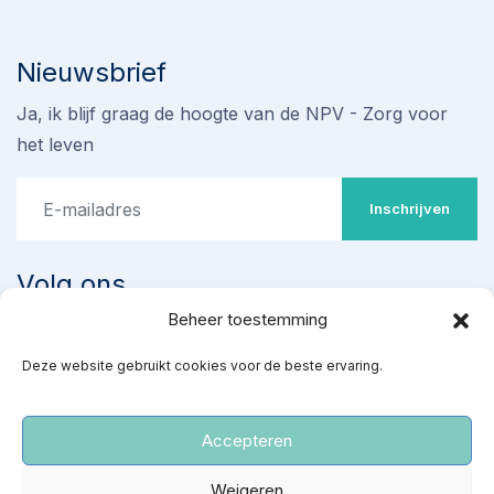
Nieuwsbrief
Ja, ik blijf graag de hoogte van de NPV - Zorg voor
het leven
Inschrijven
Volg ons
Beheer toestemming
Stop omstreden proef met
Deze website gebruikt cookies voor de beste ervaring.
‘ziekenhuisabortus’ 22-24
weken
Teken de petitie
Accepteren
‘Red gezonde baby’s van een kille dood’
Weigeren