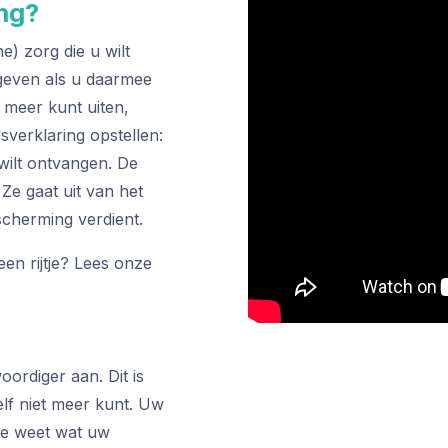
ng?
e) zorg die u wilt
geven als u daarmee
 meer kunt uiten,
sverklaring opstellen:
wilt ontvangen. De
Ze gaat uit van het
scherming verdient.
en rijtje? Lees onze
ordiger aan. Dit is
lf niet meer kunt. Uw
ie weet wat uw