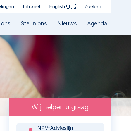
elingen
Intranet
English 🇬🇧
Zoeken
 ons
Steun ons
Nieuws
Agenda
Wij helpen u graag
NPV-Advieslijn