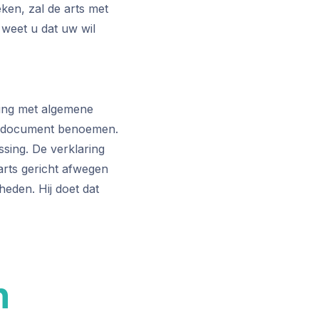
eken, zal de arts met
weet u dat uw wil
ring met algemene
et document benoemen.
ssing. De verklaring
arts gericht afwegen
eden. Hij doet dat
n