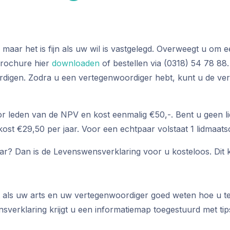
, maar het is fijn als uw wil is vastgelegd. Overweegt u om
brochure hier
downloaden
of bestellen via (0318) 54 78 8
rdigen. Zodra u een vertegenwoordiger hebt, kunt u de ve
 leden van de NPV en kost eenmalig €50,-. Bent u geen li
ost €29,50 per jaar. Voor een echtpaar volstaat 1 lidmaats
aar? Dan is de Levenswensverklaring voor u kosteloos. Dit 
als uw arts en uw vertegenwoordiger goed weten hoe u teg
nsverklaring krijgt u een informatiemap toegestuurd met ti