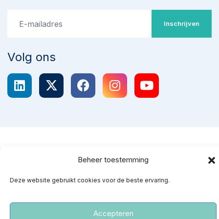
Inschrijven
Volg ons
NPV
|
Privacy- en cookiereglement
Beheer toestemming
Stop omstreden proef met
Deze website gebruikt cookies voor de beste ervaring.
‘ziekenhuisabortus’ 22-24
weken
Teken de petitie
Accepteren
‘Red gezonde baby’s van een kille dood’