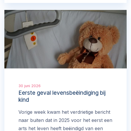
het aandeel van euthanasie de afgelopen
25 jaar van 1,6% naar 5,8%. Het aandeel
van mensen met kanker die euthanasie
kreeg, daalde in die periode van 90% naar
54%. Er was een toename van andere
redenen, zoals een combinatie van
aandoeningen, dementie, stapeling van
ouderdomsaandoeningen en psychische
aandoeningen.
30 juni 2026
Eerste geval levensbeëindiging bij
kind
Vorige week kwam het verdrietige bericht
naar buiten dat in 2025 voor het eerst een
arts het leven heeft beëindigd van een