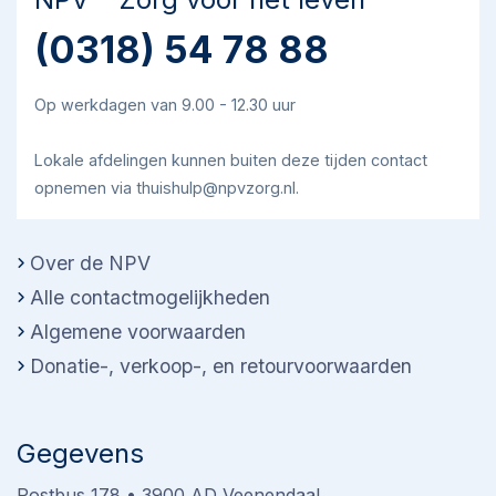
naar ruim 10.000 nu en ontvangen
(0318) 54 78 88
mensen met allerlei verschillende
aandoeningen euthanasie.
Op werkdagen van 9.00 - 12.30 uur
Bert-Jan Heusinkveld, directeur NPV: “Je
Lokale afdelingen kunnen buiten deze tijden contact
kunt je afvragen of wat ons land als
opnemen via thuishulp@npvzorg.nl.
normaal is gaan beschouwen, wel zo
normaal is. De NPV is van mening dat de
levenseindezorg zich dient te richten op
Over de NPV
de vraag: ‘Hoe kunnen we iemand helpen
Alle contactmogelijkheden
bij het leven?’ en niet op de vraag: ‘Hoe
Algemene voorwaarden
kunnen we iemand helpen de eigen dood
Donatie-, verkoop-, en retourvoorwaarden
te regisseren?’”
Gegevens
Postbus 178 • 3900 AD Veenendaal