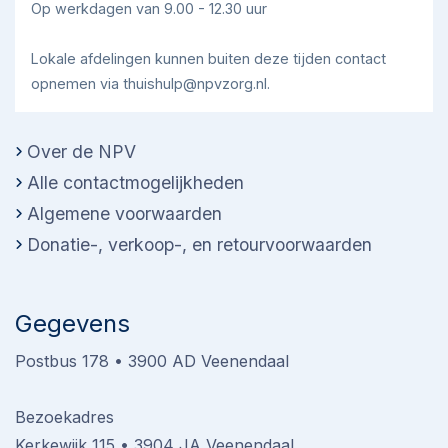
Op werkdagen van 9.00 - 12.30 uur
van christelijk Nederland
Nieuws van de dag
Discussie over plan
Lokale afdelingen kunnen buiten deze tijden contact
voor abortussen: ‘Dan ben je medeplichtig
opnemen via thuishulp@npvzorg.nl.
aan moord’ | Nieuws van de Dag
Over de NPV
EO
Ziekenhuizen gaan late abortussen
Alle contactmogelijkheden
doen: ‘Duivels dilemma’ – DIT
Algemene voorwaarden
Donatie-, verkoop-, en retourvoorwaarden
Gegevens
Postbus 178 • 3900 AD Veenendaal
Bezoekadres
Kerkewijk 115 • 3904 JA Veenendaal