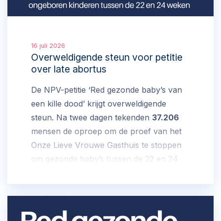
16 juli 2026
Overweldigende steun voor petitie
over late abortus
De NPV-petitie ‘Red gezonde baby’s van
een kille dood’ krijgt overweldigende
steun. Na twee dagen tekenden
37.206
mensen de oproep om de proef van het
Onze Lieve Vrouwe Gasthuis te stoppen
om gezonde baby’s tussen de 22 en 24
weken te aborteren.
Teken de petitie
hier
.