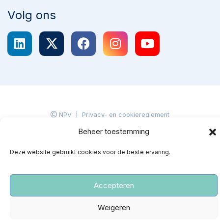
Volg ons
NPV
|
Privacy- en cookiereglement
Beheer toestemming
Stop omstreden proef met
Deze website gebruikt cookies voor de beste ervaring.
‘ziekenhuisabortus’ 22-24
weken
Teken de petitie
Accepteren
‘Red gezonde baby’s van een kille dood’
Weigeren