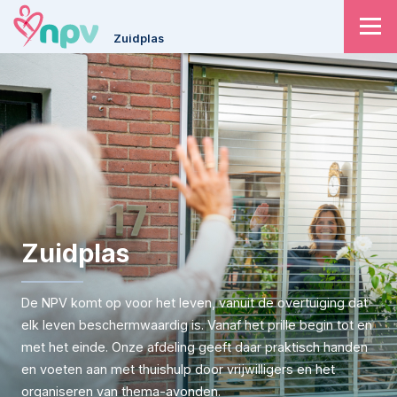
Zuidplas
Zuidplas
De NPV komt op voor het leven, vanuit de overtuiging dat
elk leven beschermwaardig is. Vanaf het prille begin tot en
met het einde. Onze afdeling geeft daar praktisch handen
en voeten aan met thuishulp door vrijwilligers en het
organiseren van thema-avonden.