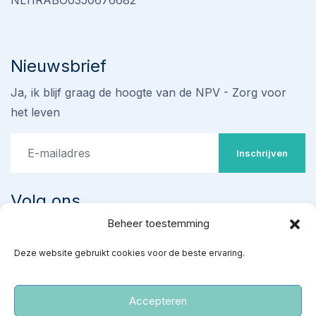
NL11RABO0350676682
Nieuwsbrief
Ja, ik blijf graag de hoogte van de NPV - Zorg voor
het leven
Inschrijven
Volg ons
Beheer toestemming
Stop omstreden proef met
Deze website gebruikt cookies voor de beste ervaring.
‘ziekenhuisabortus’ 22-24
weken
Teken de petitie
Accepteren
‘Red gezonde baby’s van een kille dood’