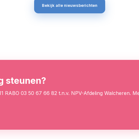
Bekijk alle nieuwsberichten
ng steunen?
 11 RABO 03 50 67 66 82 t.n.v. NPV-Afdeling Walcheren. Me