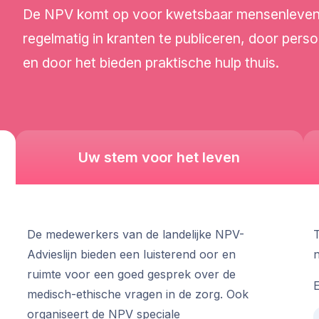
De NPV komt op voor kwetsbaar mensenleven. D
regelmatig in kranten te publiceren, door perso
en door het bieden praktische hulp thuis.
Uw stem voor het leven
De medewerkers van de landelijke NPV-
T
Advieslijn bieden een luisterend oor en
ruimte voor een goed gesprek over de
E
medisch-ethische vragen in de zorg. Ook
organiseert de NPV speciale