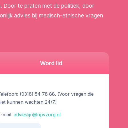
oor te praten met de politiek, door
onlijk advies bij medisch-ethische vragen
Word lid
elefoon: (0318) 54 78 88. (Voor vragen die
niet kunnen wachten 24/7)
-mail:
advieslijn@npvzorg.nl