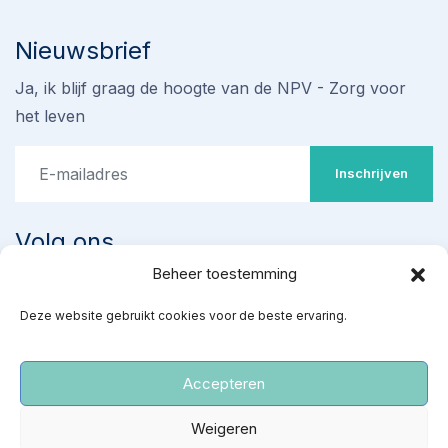
Nieuwsbrief
Ja, ik blijf graag de hoogte van de NPV - Zorg voor
het leven
Inschrijven
Volg ons
Beheer toestemming
Stop omstreden proef met
Deze website gebruikt cookies voor de beste ervaring.
‘ziekenhuisabortus’ 22-24
weken
Teken de petitie
Accepteren
‘Red gezonde baby’s van een kille dood’
Weigeren
NPV
|
Privacy- en cookiereglement