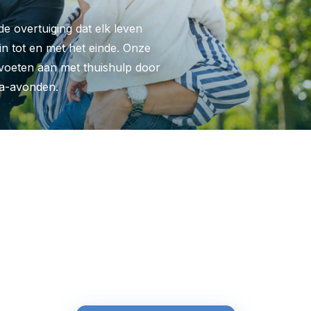
e overtuiging dat elk leven
in tot en met het einde. Onze
 voeten aan met thuishulp door
ma-avonden.