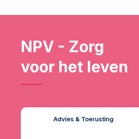
NPV - Zorg
voor het leven
Advies & Toerusting