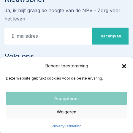
Ja, ik blijf graag de hoogte van de NPV - Zorg voor
het leven
Inschrijven
Volg ons
Beheer toestemming
Stop omstreden proef met
Deze website gebruikt cookies voor de beste ervaring.
‘ziekenhuisabortus’ 22-24
weken
Teken de petitie
Accepteren
‘Red gezonde baby’s van een kille dood’
Weigeren
NPV
|
Privacy- en cookiereglement
Teken de petitie
Privacyverklaring