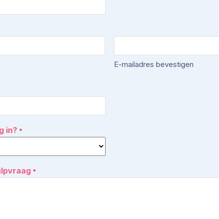
E-mailadres bevestigen
g in?
*
ulpvraag
*