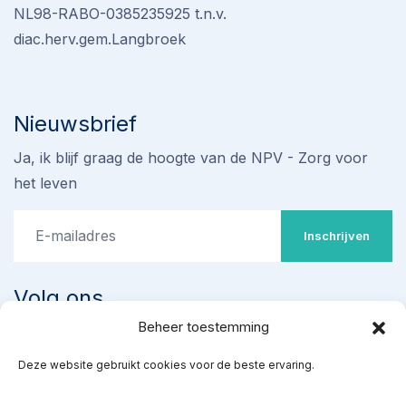
NL98-RABO-0385235925 t.n.v.
diac.herv.gem.Langbroek
Nieuwsbrief
Ja, ik blijf graag de hoogte van de NPV - Zorg voor
het leven
Inschrijven
Volg ons
Beheer toestemming
Stop omstreden proef met
Deze website gebruikt cookies voor de beste ervaring.
‘ziekenhuisabortus’ 22-24
weken