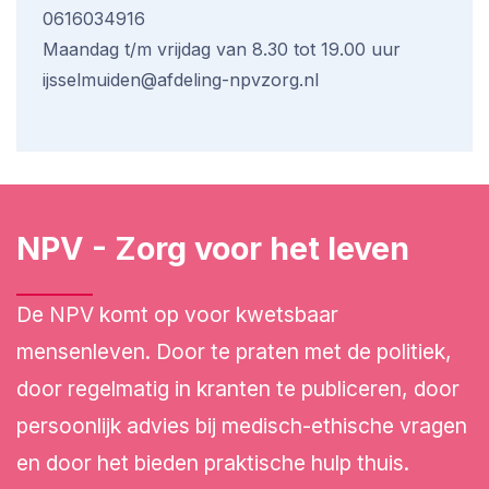
0616034916
Maandag t/m vrijdag van 8.30 tot 19.00 uur
ijsselmuiden@afdeling-npvzorg.nl
NPV - Zorg voor het leven
De NPV komt op voor kwetsbaar
mensenleven. Door te praten met de politiek,
door regelmatig in kranten te publiceren, door
persoonlijk advies bij medisch-ethische vragen
en door het bieden praktische hulp thuis.