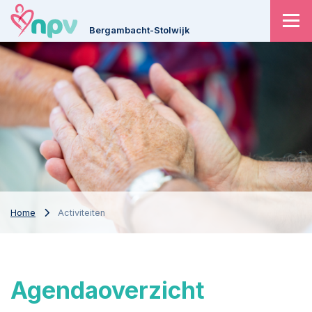
Bergambacht-Stolwijk
Home
Activiteiten
Agenda
overzicht