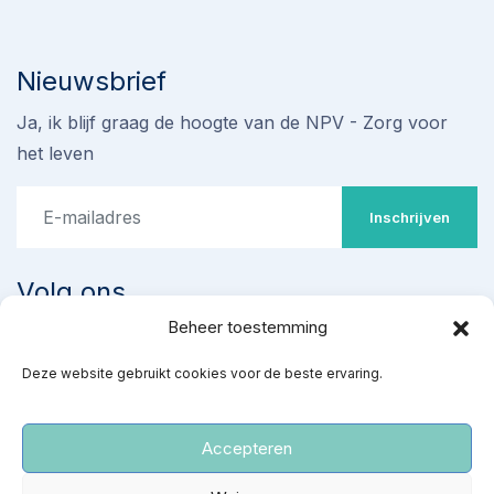
Nieuwsbrief
Ja, ik blijf graag de hoogte van de NPV - Zorg voor
het leven
Inschrijven
Volg ons
Beheer toestemming
Stop omstreden proef met
Deze website gebruikt cookies voor de beste ervaring.
‘ziekenhuisabortus’ 22-24
weken
Teken de petitie
Accepteren
‘Red gezonde baby’s van een kille dood’